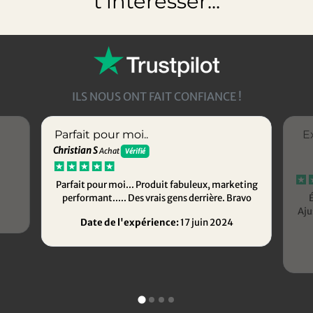
t’intéresser...
ILS NOUS ONT FAIT CONFIANCE !
Parfait pour moi..
E
Christian S
Achat
Vérifié
Parfait pour moi... Produit fabuleux, marketing
performant..... Des vrais gens derrière. Bravo
É
Aju
Date de l'expérience:
17 juin 2024