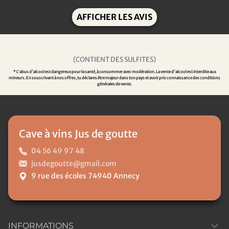
AFFICHER LES AVIS
(CONTIENT DES SULFITES)
* L'abus d'alcool est dangereux pour la santé, à consommer avec modération. La vente d'alcool est interdite aux
mineurs. En souscrivant à nos offres, tu déclares être majeur dans ton pays et avoir pris connaissance des conditions
générales de vente.
Cave à vins Jus de goutte
04 56 49 97 48
jusdegoutte@gmail.com
9 rue des écoles 74940 Annecy
INFORMATIONS