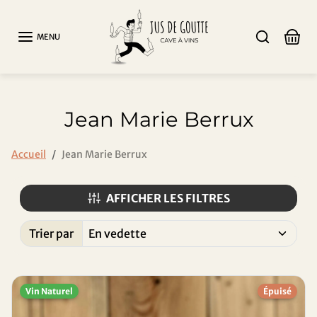
Aller au contenu
MENU
Jean Marie Berrux
Accueil
Jean Marie Berrux
AFFICHER LES FILTRES
Trier par
Trié par:
Vin Naturel
Épuisé