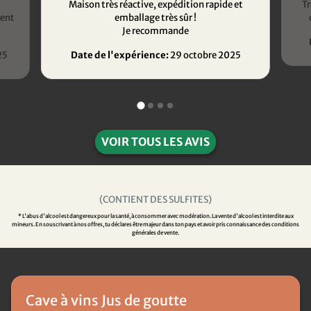
Maison très réactive, expédition rapide et
Tr
ment
emballage très sûr !
Je recommande
25
Date de l'expérience:
29 octobre 2025
VOIR TOUS LES AVIS
(CONTIENT DES SULFITES)
* L'abus d'alcool est dangereux pour la santé, à consommer avec modération. La vente d'alcool est interdite aux
mineurs. En souscrivant à nos offres, tu déclares être majeur dans ton pays et avoir pris connaissance des conditions
générales de vente.
Cave à vins Jus de goutte