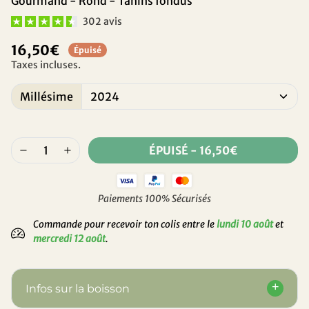
Gourmand - Rond - Tanins fondus
302 avis
16,50€
Épuisé
Taxes incluses.
Millésime
ÉPUISÉ
-
16,50€
Paiements 100% Sécurisés
Commande pour recevoir ton colis entre le
lundi 10 août
et
mercredi 12 août
.
Infos sur la boisson