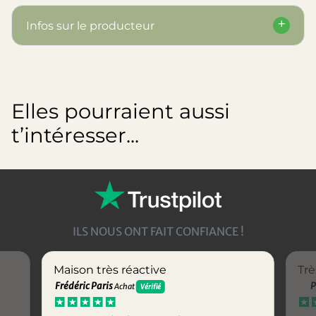
Infos sur le producteur
Elles pourraient aussi
t’intéresser...
ILS NOUS ONT FAIT CONFIANCE !
Maison très réactive
Trè
Frédéric Paris
P
Achat
Vérifié