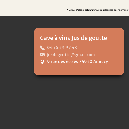
* L'abus d'alcool est dangereux pour la santé, à consommer av
Cave à vins Jus de goutte
04 56 49 97 48
jusdegoutte@gmail.com
9 rue des écoles 74940 Annecy