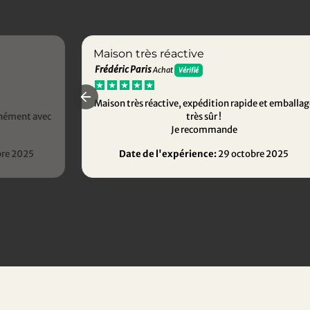
Maison très réactive
Frédéric Paris
Achat
Vérifié
Maison très réactive, expédition rapide et emballag
anément avec
très sûr !
Je recommande
re 2025
Date de l'expérience:
29 octobre 2025