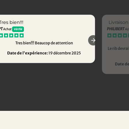
Tres bien!!!
Livraison
PT
PHILIBERT
Achat
Ac
Vérifié
Tres bien!!! Beaucop de attention
Le rib devr
Date de l'expérience:
19 décembre 2025
Date de