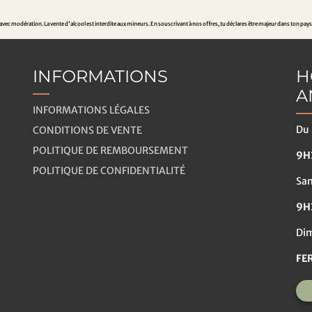
ec modération. La vente d'alcool est interdite aux mineurs. En souscrivant à nos offres, tu déclares être majeur dans ton pays
INFORMATIONS
H
A
INFORMATIONS LÉGALES
Du 
CONDITIONS DE VENTE
POLITIQUE DE REMBOURSEMENT
9H3
POLITIQUE DE CONFIDENTIALITÉ
Sa
9H
Dim
FE