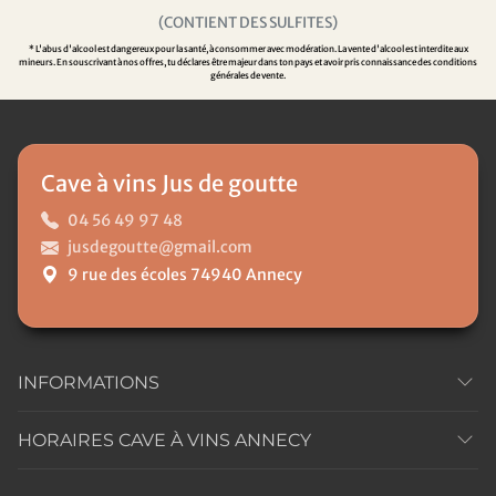
(CONTIENT DES SULFITES)
* L'abus d'alcool est dangereux pour la santé, à consommer avec modération. La vente d'alcool est interdite aux
mineurs. En souscrivant à nos offres, tu déclares être majeur dans ton pays et avoir pris connaissance des conditions
générales de vente.
Cave à vins Jus de goutte
04 56 49 97 48
jusdegoutte@gmail.com
9 rue des écoles 74940 Annecy
INFORMATIONS
HORAIRES CAVE À VINS ANNECY