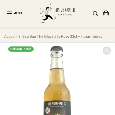
Aller au contenu
MENU
Passer aux informations sur le produit
Accueil
Bao Bao Thé Glacé à la Rose 33cl - Funambules
Boisson locale