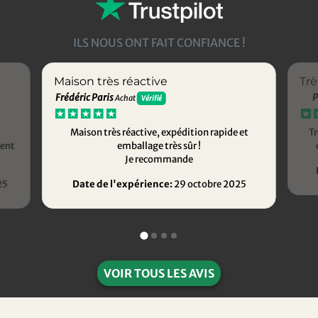
ILS NOUS ONT FAIT CONFIANCE !
Maison très réactive
Trè
Frédéric Paris
P
Achat
Vérifié
Maison très réactive, expédition rapide et
Tr
ment
emballage très sûr !
Je recommande
25
Date de l'expérience:
29 octobre 2025
VOIR TOUS LES AVIS