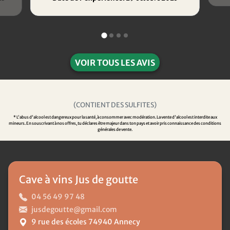
VOIR TOUS LES AVIS
(CONTIENT DES SULFITES)
* L'abus d'alcool est dangereux pour la santé, à consommer avec modération. La vente d'alcool est interdite aux
mineurs. En souscrivant à nos offres, tu déclares être majeur dans ton pays et avoir pris connaissance des conditions
générales de vente.
Cave à vins Jus de goutte
04 56 49 97 48
jusdegoutte@gmail.com
9 rue des écoles 74940 Annecy