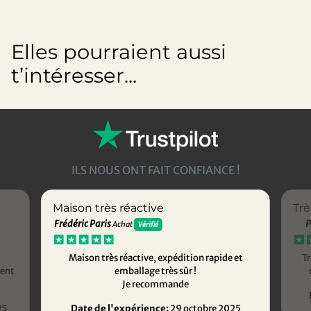
Elles pourraient aussi
t’intéresser...
ILS NOUS ONT FAIT CONFIANCE !
Maison très réactive
Trè
Frédéric Paris
P
Achat
Vérifié
Maison très réactive, expédition rapide et
Tr
ment
emballage très sûr !
Je recommande
25
Date de l'expérience:
29 octobre 2025