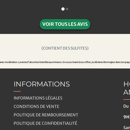
VOIR TOUS LES AVIS
(CONTIENT DES SULFITES)
ec modération. La vente d'alcool est interdite aux mineurs. En souscrivant à nos offres, tu déclares être majeur dans ton pays
INFORMATIONS
H
A
INFORMATIONS LÉGALES
Du 
CONDITIONS DE VENTE
POLITIQUE DE REMBOURSEMENT
9H3
POLITIQUE DE CONFIDENTIALITÉ
Sa