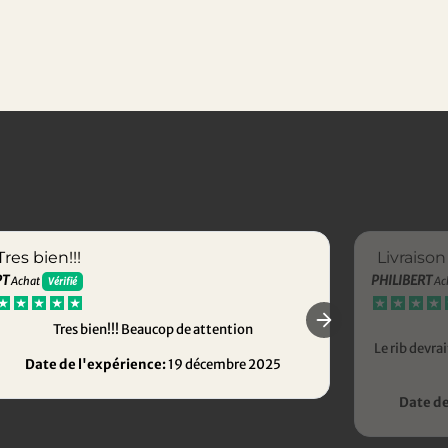
Tres bien!!!
Livraison
PT
PHILIBERT
Achat
Ac
Vérifié
Tres bien!!! Beaucop de attention
Le rib devr
Date de l'expérience:
19 décembre 2025
Date de