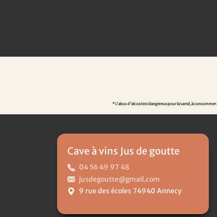
* L'abus d'alcool est dangereux pour la santé, à consommer av
Cave à vins Jus de goutte
04 56 49 97 48
jusdegoutte@gmail.com
9 rue des écoles 74940 Annecy