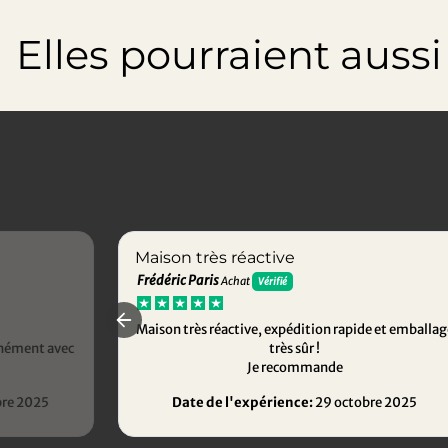
Elles pourraient aussi t
Maison très réactive
Frédéric Paris
Achat
Vérifié
Maison très réactive, expédition rapide et emballag
anément avec
très sûr !
Je recommande
re 2025
Date de l'expérience:
29 octobre 2025