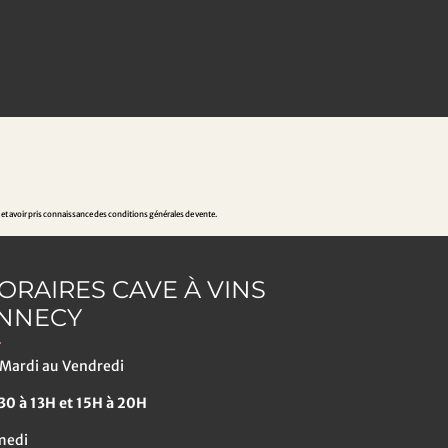
 et avoir pris connaissance des conditions générales de vente.
ORAIRES CAVE À VINS
NNECY
Mardi au Vendredi
0 à 13H et 15H à 20H
medi