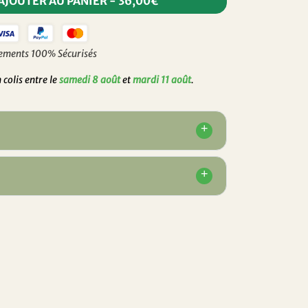
AJOUTER AU PANIER
-
36,00€
ements 100% Sécurisés
colis entre le
samedi 8 août
et
mardi 11 août
.