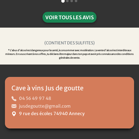
VOIR TOUS LES AVIS
(CONTIENT DES SULFITES)
* L'abus d'alcool est dangereux pour la santé, à consommer avec modération. La vente d'alcool est interdite aux
mineurs. En souscrivant à nos offres, tu déclares être majeur dans ton pays et avoir pris connaissance des conditions
générales de vente.
Cave à vins Jus de goutte
04 56 49 97 48
jusdegoutte@gmail.com
9 rue des écoles 74940 Annecy