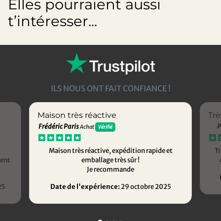
Elles pourraient aussi
t’intéresser...
ILS NOUS ONT FAIT CONFIANCE !
Maison très réactive
Trè
Frédéric Paris
P
Achat
Vérifié
Maison très réactive, expédition rapide et
Tr
ment
emballage très sûr !
Je recommande
25
Date de l'expérience:
29 octobre 2025