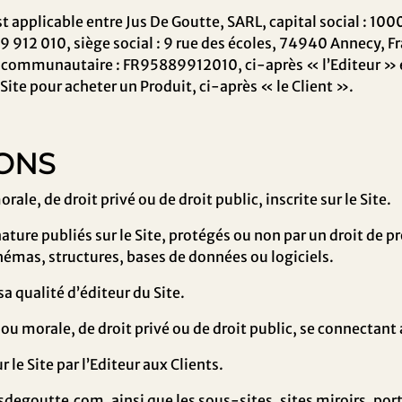
t applicable entre
Jus De Goutte
,
SARL
, capital social :
100
9 912 010
, siège social :
9 rue des écoles, 74940 Annecy, F
tracommunautaire :
FR95889912010
, ci-après « l’Editeur 
e Site pour acheter un Produit, ci-après « le Client ».
IONS
le, de droit privé ou de droit public, inscrite sur le Site.
ture publiés sur le Site, protégés ou non par un droit de pro
hémas, structures, bases de données ou logiciels.
sa qualité d’éditeur du Site.
u morale, de droit privé ou de droit public, se connectant 
 le Site par l’Editeur aux Clients.
sdegoutte.com
, ainsi que les sous-sites, sites miroirs, por