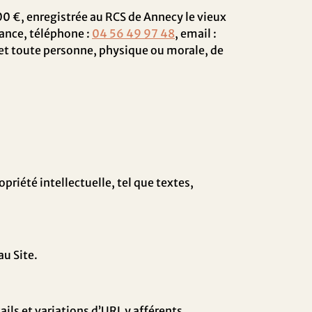
00
€, enregistrée au RCS de
Annecy le vieux
rance
, téléphone :
04 56 49 97 48
, email :
» et toute personne, physique ou morale, de
priété intellectuelle, tel que textes,
au Site.
tails et variations d’URL y afférents.