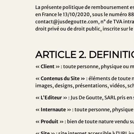
La présente politique de remboursement es
en
France
le
13/10/2020
, sous le numéro
88
contact@jusdegoutte.com
, n° de TVA in
droit privé ou de droit public, inscrite sur l
ARTICLE 2. DEFINIT
«
Client
» : toute personne, physique ou mora
«
Contenus du Site »
: éléments de toute na
images, designs, présentations, vidéos, sc
«
L’Editeur
» :
Jus De Goutte
,
SARL
pris en 
«
Internaute
» : toute personne, physique o
«
Produit
» : bien de toute nature vendu sur
«
Site
» : site internet accessible à l’URL
ju