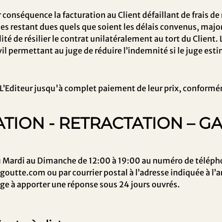
r conséquence la facturation au Client défaillant de frais
mes restant dues quels que soient les délais convenus, ma
lité de résilier le contrat unilatéralement au tort du Client.
vil permettant au juge de réduire l’indemnité si le juge esti
 L’Editeur jusqu'à complet paiement de leur prix, conformé
ATION - RETRACTATION – G
u
Mardi
au
Dimanche
de 12
:00
à 19
:00
au numéro de télépho
egoutte.com
ou par courrier postal à l’adresse indiquée à l’
gage à apporter une réponse sous
24
jours ouvrés.