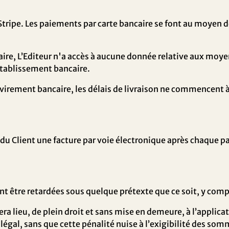
Stripe
. Les paiements par carte bancaire se font au moyen d
aire, L’Editeur n'a accès à aucune donnée relative aux moy
établissement bancaire.
irement bancaire, les délais de livraison ne commencent à 
n du Client une facture par voie électronique après chaque 
être retardées sous quelque prétexte que ce soit, y compri
lieu, de plein droit et sans mise en demeure, à l’applicati
t légal, sans que cette pénalité nuise à l’exigibilité des so