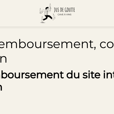
remboursement, con
on
mboursement du site in
m