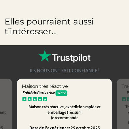
Elles pourraient aussi
t’intéresser...
ILS NOUS ONT FAIT CONFIANCE !
Maison très réactive
Trè
Frédéric Paris
P
Achat
Vérifié
Maison très réactive, expédition rapide et
Tr
ment
emballage très sûr !
Je recommande
25
Date de l'expérience:
29 octobre 2025