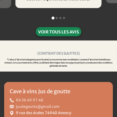
VOIR TOUS LES AVIS
(CONTIENT DES SULFITES)
* L'abus d'alcool est dangereux pour la santé, à consommer avec modération. La vente d'alcool est interdite aux
mineurs. En souscrivant à nos offres, tu déclares être majeur dans ton pays et avoir pris connaissance des conditions
générales de vente.
Cave à vins Jus de goutte
04 56 49 97 48
jusdegoutte@gmail.com
9 rue des écoles 74940 Annecy