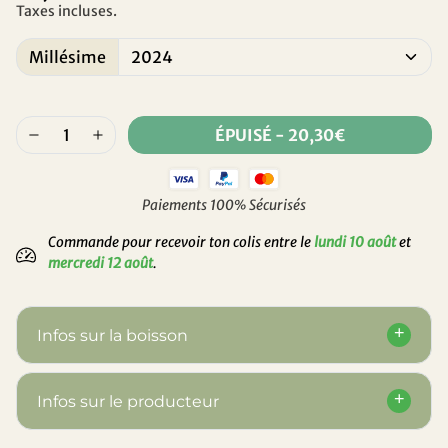
Taxes incluses.
Millésime
ÉPUISÉ
-
20,30€
Paiements 100% Sécurisés
Commande pour recevoir ton colis entre le
lundi 10 août
et
mercredi 12 août
.
Infos sur la boisson
Infos sur le producteur