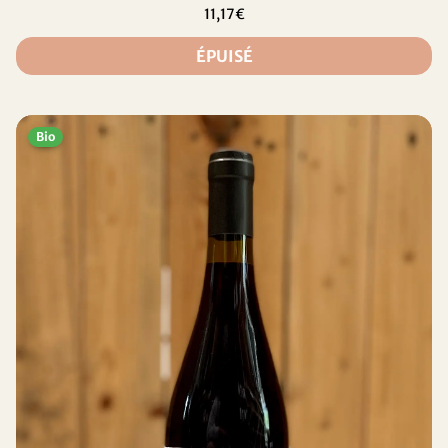
11,17€
ÉPUISÉ
Bio