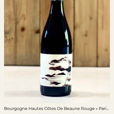
Bourgogne Hautes Côtes De Beaune Rouge « Paris L’hôpital » - Chanterêves