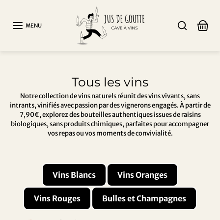
Aller au contenu
MENU
Tous les vins
Notre collection de vins naturels réunit des vins vivants, sans
intrants, vinifiés avec passion par des vignerons engagés. À partir de
7,90€, explorez des bouteilles authentiques issues de raisins
biologiques, sans produits chimiques, parfaites pour accompagner
vos repas ou vos moments de convivialité.
Vins Blancs
Vins Oranges
Vins Rouges
Bulles et Champagnes