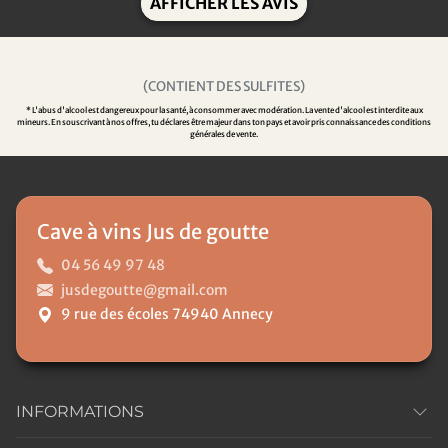
AFFICHER LES AVIS
(CONTIENT DES SULFITES)
* L'abus d'alcool est dangereux pour la santé, à consommer avec modération. La vente d'alcool est interdite aux
mineurs. En souscrivant à nos offres, tu déclares être majeur dans ton pays et avoir pris connaissance des conditions
générales de vente.
Cave à vins Jus de goutte
04 56 49 97 48
jusdegoutte@gmail.com
9 rue des écoles 74940 Annecy
INFORMATIONS