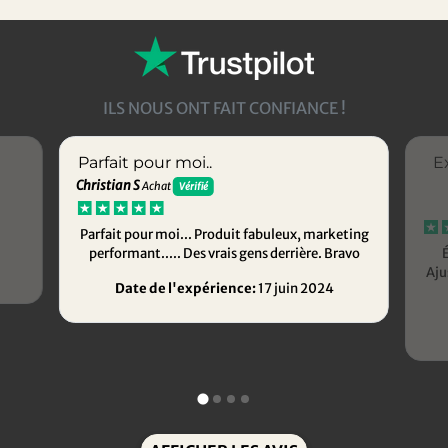
ILS NOUS ONT FAIT CONFIANCE !
Parfait pour moi..
E
Christian S
Achat
Vérifié
Parfait pour moi... Produit fabuleux, marketing
performant..... Des vrais gens derrière. Bravo
É
Aju
Date de l'expérience:
17 juin 2024