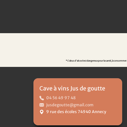
* L'abus d'alcool est dangereux pour la santé, à consommer av
Cave à vins Jus de goutte
04 56 49 97 48
jusdegoutte@gmail.com
9 rue des écoles 74940 Annecy