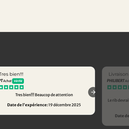
Tres bien!!!
Livraison
PT
PHILIBERT
Achat
Ac
Vérifié
Tres bien!!! Beaucop de attention
Le rib devr
Date de l'expérience:
19 décembre 2025
Date de