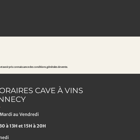
 et avoir pris connaissance des conditions générales de vente.
ORAIRES CAVE À VINS
NNECY
Mardi au Vendredi
0 à 13H et 15H à 20H
medi