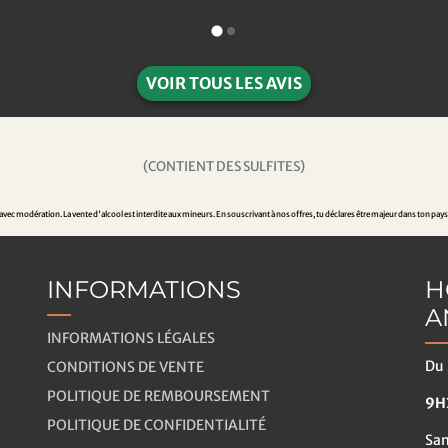
VOIR TOUS LES AVIS
(CONTIENT DES SULFITES)
ec modération. La vente d'alcool est interdite aux mineurs. En souscrivant à nos offres, tu déclares être majeur dans ton pays
INFORMATIONS
H
A
INFORMATIONS LÉGALES
Du 
CONDITIONS DE VENTE
POLITIQUE DE REMBOURSEMENT
9H3
POLITIQUE DE CONFIDENTIALITÉ
Sa