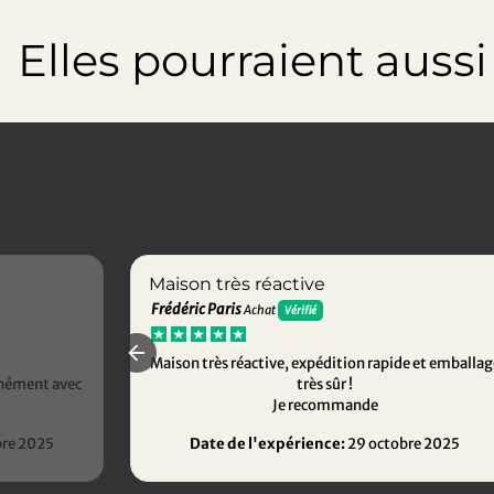
Elles pourraient aussi t
Maison très réactive
Frédéric Paris
Achat
Vérifié
Maison très réactive, expédition rapide et emballag
anément avec
très sûr !
Je recommande
re 2025
Date de l'expérience:
29 octobre 2025