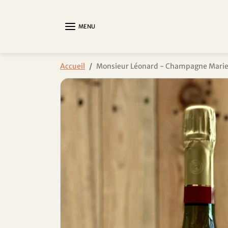
Aller au contenu
MENU
Passer aux informations sur le produit
Accueil
Monsieur Léonard - Champagne Marie