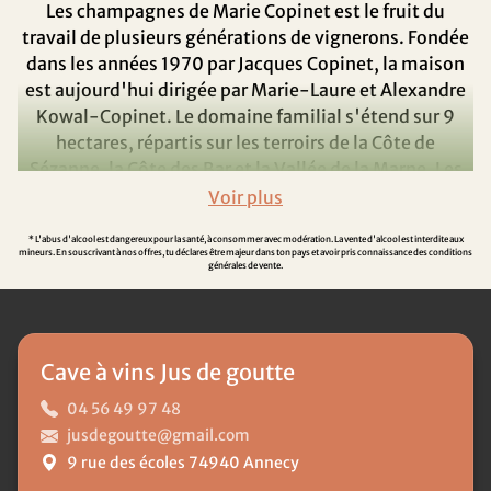
Les champagnes de Marie Copinet est le fruit du
travail de plusieurs générations de vignerons. Fondée
dans les années 1970 par Jacques Copinet, la maison
est aujourd'hui dirigée par Marie-Laure et Alexandre
Kowal-Copinet. Le domaine familial s'étend sur 9
hectares, répartis sur les terroirs de la Côte de
Sézanne, la Côte des Bar et la Vallée de la Marne. Les
cépages cultivés comprennent le Chardonnay, le Pinot
Noir et le Meunier, avec une prédominance du
* L'abus d'alcool est dangereux pour la santé, à consommer avec modération. La vente d'alcool est interdite aux
Chardonnay, dont les vignes ont en moyenne 30 ans.
mineurs. En souscrivant à nos offres, tu déclares être majeur dans ton pays et avoir pris connaissance des conditions
générales de vente.
Philosophie et Pratiques
Viticoles
Cave à vins Jus de goutte
Depuis 2018, le domaine est en conversion vers
l'agriculture biologique, reflétant un engagement fort
04 56 49 97 48
pour des pratiques viticoles durables et respectueuses
jusdegoutte@gmail.com
de l'environnement. Cette transition vise à préserver
9 rue des écoles 74940 Annecy
la santé des sols et à produire des champagnes