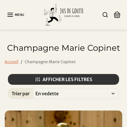
Aller au contenu
MENU
Champagne Marie Copinet
Accueil
Champagne Marie Copinet
AFFICHER LES FILTRES
Trier par
Trié par: