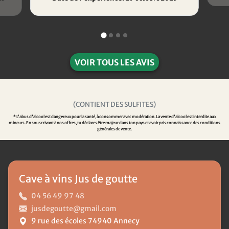
VOIR TOUS LES AVIS
(CONTIENT DES SULFITES)
* L'abus d'alcool est dangereux pour la santé, à consommer avec modération. La vente d'alcool est interdite aux
mineurs. En souscrivant à nos offres, tu déclares être majeur dans ton pays et avoir pris connaissance des conditions
générales de vente.
Cave à vins Jus de goutte
04 56 49 97 48
jusdegoutte@gmail.com
9 rue des écoles 74940 Annecy