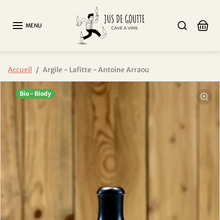
Aller au contenu
MENU
Passer aux informations sur le produit
Accueil
Argile - Lafitte - Antoine Arraou
Bio - Biody