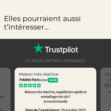
Elles pourraient aussi
t’intéresser...
ILS NOUS ONT FAIT CONFIANCE !
Maison très réactive
Trè
Frédéric Paris
P
Achat
Vérifié
Maison très réactive, expédition rapide et
Tr
ment
emballage très sûr !
Je recommande
25
Date de l'expérience:
29 octobre 2025