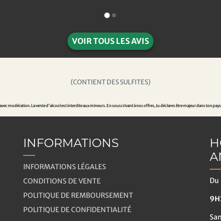
VOIR TOUS LES AVIS
(CONTIENT DES SULFITES)
ec modération. La vente d'alcool est interdite aux mineurs. En souscrivant à nos offres, tu déclares être majeur dans ton pays
INFORMATIONS
H
A
INFORMATIONS LÉGALES
Du 
CONDITIONS DE VENTE
POLITIQUE DE REMBOURSEMENT
9H3
POLITIQUE DE CONFIDENTIALITÉ
Sa