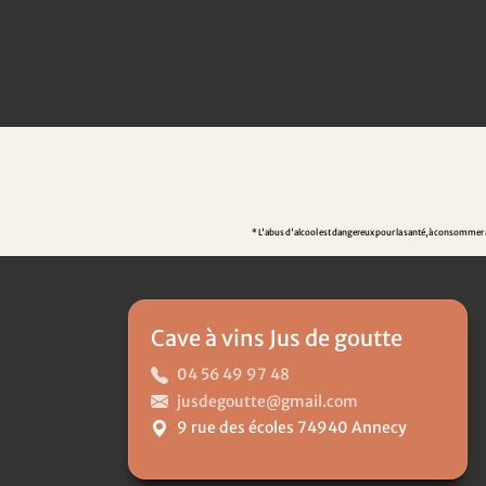
* L'abus d'alcool est dangereux pour la santé, à consommer av
Cave à vins Jus de goutte
04 56 49 97 48
jusdegoutte@gmail.com
9 rue des écoles 74940 Annecy