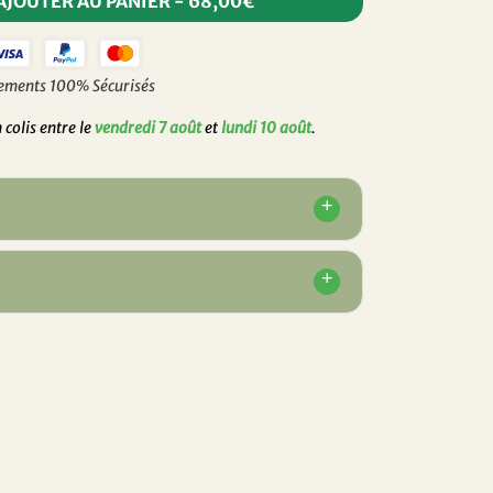
AJOUTER AU PANIER
-
68,00€
ements 100% Sécurisés
colis entre le
vendredi 7 août
et
lundi 10 août
.