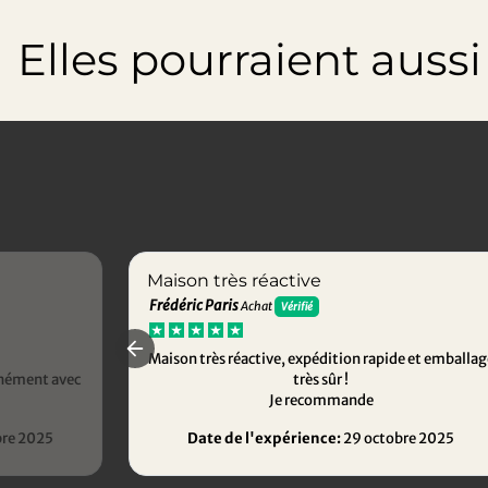
Elles pourraient aussi t
Maison très réactive
Frédéric Paris
Achat
Vérifié
Maison très réactive, expédition rapide et emballag
anément avec
très sûr !
Je recommande
re 2025
Date de l'expérience:
29 octobre 2025