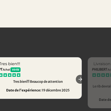
Tres bien!!!
Livraison
PT
PHILIBERT
Achat
Ac
Vérifié
Tres bien!!! Beaucop de attention
Le rib devr
Date de l'expérience:
19 décembre 2025
Date de