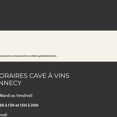
 et avoir pris connaissance des conditions générales de vente.
ORAIRES CAVE À VINS
NNECY
Mardi au Vendredi
0 à 13H et 15H à 20H
medi