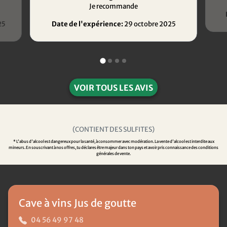
Je recommande
25
Date de l'expérience:
29 octobre 2025
VOIR TOUS LES AVIS
(CONTIENT DES SULFITES)
* L'abus d'alcool est dangereux pour la santé, à consommer avec modération. La vente d'alcool est interdite aux
mineurs. En souscrivant à nos offres, tu déclares être majeur dans ton pays et avoir pris connaissance des conditions
générales de vente.
Cave à vins Jus de goutte
04 56 49 97 48