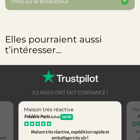
Infos sur le producteur
Elles pourraient aussi
t’intéresser...
ILS NOUS ONT FAIT CONFIANCE !
Maison très réactive
Trè
Frédéric Paris
P
Achat
Vérifié
Maison très réactive, expédition rapide et
Tr
ment
emballage très sûr !