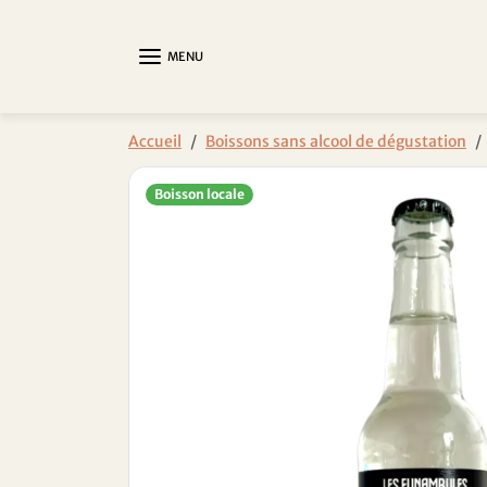
Aller au contenu
MENU
Passer aux informations sur le produit
Accueil
Boissons sans alcool de dégustation
Boisson locale