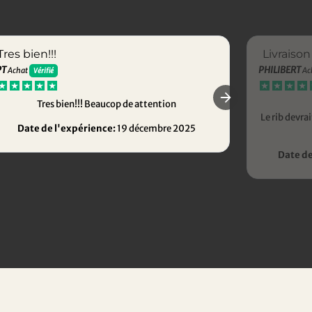
Tres bien!!!
Livraison
PT
PHILIBERT
Achat
Ac
Vérifié
Tres bien!!! Beaucop de attention
Le rib devr
Date de l'expérience:
19 décembre 2025
Date de