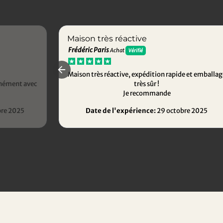
Maison très réactive
Frédéric Paris
Achat
Vérifié
Maison très réactive, expédition rapide et emballag
anément avec
très sûr !
Je recommande
re 2025
Date de l'expérience:
29 octobre 2025