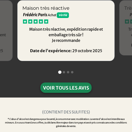
Maison très réactive
Trè
Frédéric Paris
P
Achat
Vérifié
Maison très réactive, expédition rapide et
Tr
ment
emballage très sûr !
Je recommande
25
Date de l'expérience:
29 octobre 2025
VOIR TOUS LES AVIS
(CONTIENT DES SULFITES)
* L'abus d'alcool est dangereux pour la santé, à consommer avec modération. La vente d'alcool est interdite aux
mineurs. En souscrivant à nos offres, tu déclares être majeur dans ton pays et avoir pris connaissance des conditions
générales de vente.