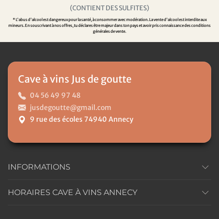
(CONTIENT DES SULFITES)
* L'abus d'alcool est dangereux pour la santé, à consommer avec modération. La vente d'alcool est interdite aux
mineurs. En souscrivant à nos offres, tu déclares être majeur dans ton pays et avoir pris connaissance des conditions
générales de vente.
Cave à vins Jus de goutte
04 56 49 97 48
jusdegoutte@gmail.com
9 rue des écoles 74940 Annecy
INFORMATIONS
HORAIRES CAVE À VINS ANNECY