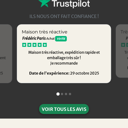
ILS NOUS ONT FAIT CONFIANCE !
Maison très réactive
Trè
Frédéric Paris
P
Achat
Vérifié
Maison très réactive, expédition rapide et
Tr
ment
emballage très sûr !
Je recommande
25
Date de l'expérience:
29 octobre 2025
VOIR TOUS LES AVIS