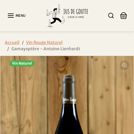
Aller au contenu
MENU
Passer aux informations sur le produit
Accueil
Vin Rouge Naturel
Gamayoptère - Antoine Lienhardt
Vin Naturel