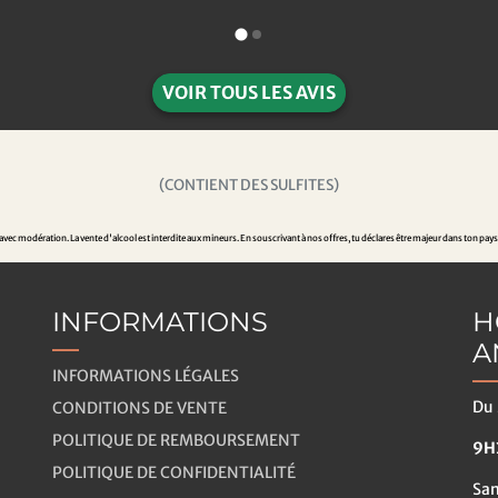
VOIR TOUS LES AVIS
(CONTIENT DES SULFITES)
ec modération. La vente d'alcool est interdite aux mineurs. En souscrivant à nos offres, tu déclares être majeur dans ton pays
INFORMATIONS
H
A
INFORMATIONS LÉGALES
Du 
CONDITIONS DE VENTE
POLITIQUE DE REMBOURSEMENT
9H3
POLITIQUE DE CONFIDENTIALITÉ
Sa