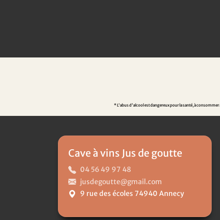
* L'abus d'alcool est dangereux pour la santé, à consommer av
Cave à vins Jus de goutte
04 56 49 97 48
jusdegoutte@gmail.com
9 rue des écoles 74940 Annecy