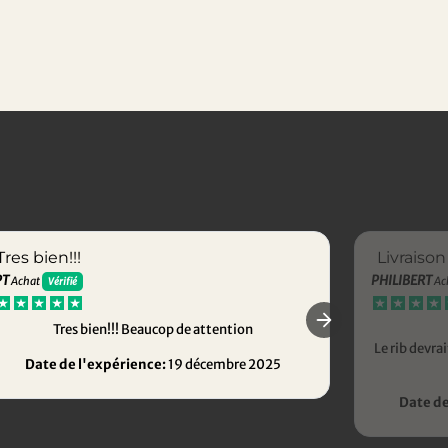
Tres bien!!!
Livraison
PT
PHILIBERT
Achat
Ac
Vérifié
Tres bien!!! Beaucop de attention
Le rib devr
Date de l'expérience:
19 décembre 2025
Date de