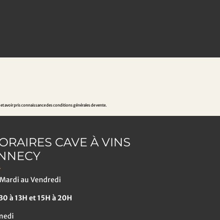
 et avoir pris connaissance des conditions générales de vente.
ORAIRES CAVE À VINS
NNECY
Mardi au Vendredi
0 à 13H et 15H à 20H
medi