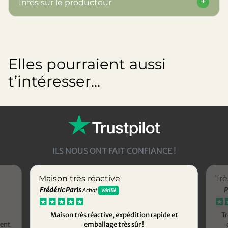
Infos sur le producteur
Elles pourraient aussi
t’intéresser...
ILS NOUS ONT FAIT CONFIANCE !
Maison très réactive
Trè
Frédéric Paris
P
Achat
Vérifié
Maison très réactive, expédition rapide et
Tr
ment
emballage très sûr !