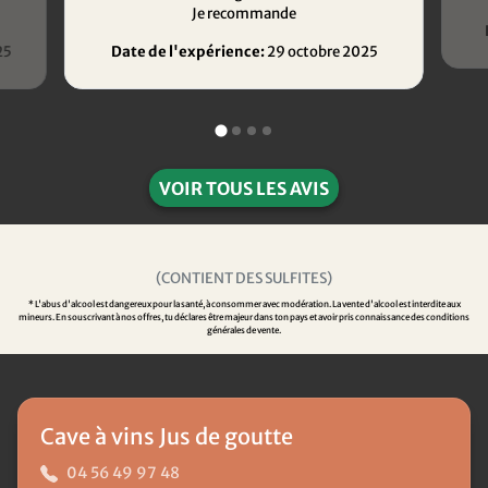
Je recommande
25
Date de l'expérience:
29 octobre 2025
VOIR TOUS LES AVIS
(CONTIENT DES SULFITES)
* L'abus d'alcool est dangereux pour la santé, à consommer avec modération. La vente d'alcool est interdite aux
mineurs. En souscrivant à nos offres, tu déclares être majeur dans ton pays et avoir pris connaissance des conditions
générales de vente.
Cave à vins Jus de goutte
04 56 49 97 48