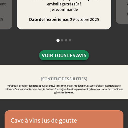
ment
emballage très sûr !
Je recommande
25
Date de l'expérience:
29 octobre 2025
VOIR TOUS LES AVIS
(CONTIENT DES SULFITES)
* L'abus d'alcool est dangereux pour la santé, à consommer avec modération. La vente d'alcool est interdite aux
mineurs. En souscrivant à nos offres, tu déclares être majeur dans ton pays et avoir pris connaissance des conditions
générales de vente.
Cave à vins Jus de goutte