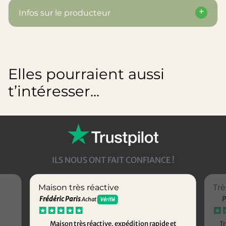
Infos sur le producteur
Elles pourraient aussi
t’intéresser...
ILS NOUS ONT FAIT CONFIANCE !
Maison très réactive
Trè
Frédéric Paris
P
Achat
Vérifié
Maison très réactive, expédition rapide et
Tr