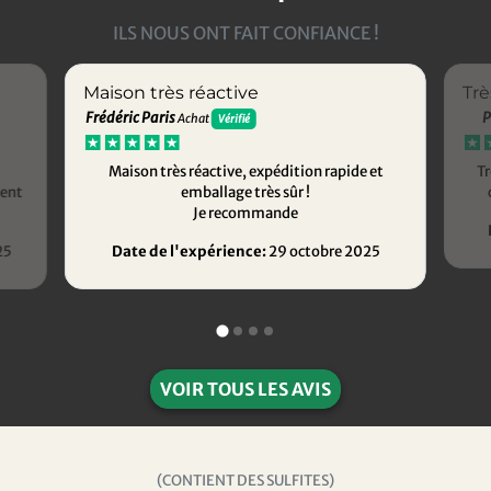
ILS NOUS ONT FAIT CONFIANCE !
Maison très réactive
Trè
Frédéric Paris
P
Achat
Vérifié
Maison très réactive, expédition rapide et
Tr
ment
emballage très sûr !
Je recommande
25
Date de l'expérience:
29 octobre 2025
VOIR TOUS LES AVIS
(CONTIENT DES SULFITES)