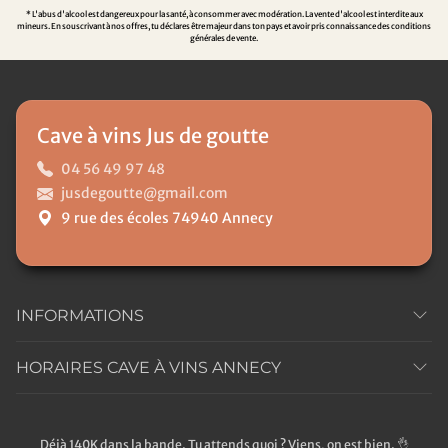
* L'abus d'alcool est dangereux pour la santé, à consommer avec modération. La vente d'alcool est interdite aux
mineurs. En souscrivant à nos offres, tu déclares être majeur dans ton pays et avoir pris connaissance des conditions
générales de vente.
Cave à vins Jus de goutte
04 56 49 97 48
jusdegoutte@gmail.com
9 rue des écoles 74940 Annecy
INFORMATIONS
HORAIRES CAVE À VINS ANNECY
Déjà 140K dans la bande. Tu attends quoi ? Viens, on est bien. 👌