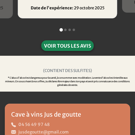
25
Date de l'expérience:
29 octobre 2025
VOIR TOUS LES AVIS
(CONTIENT DES SULFITES)
* L'abus d'alcool est dangereux pour la santé, à consommer avec modération. La vente d'alcool est interdite aux
mineurs. En souscrivant à nos offres, tu déclares être majeur dans ton pays et avoir pris connaissance des conditions
générales de vente.
Cave à vins Jus de goutte
04 56 49 97 48
jusdegoutte@gmail.com