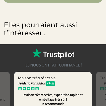
Elles pourraient aussi
t’intéresser...
ILS NOUS ONT FAIT CONFIANCE !
Maison très réactive
Trè
Frédéric Paris
P
Achat
Vérifié
Maison très réactive, expédition rapide et
Tr
ment
emballage très sûr !
Je recommande