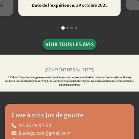
25
Date de l'expérience:
29 octobre 2025
VOIR TOUS LES AVIS
(CONTIENT DES SULFITES)
* L'abus d'alcool est dangereux pour la santé, à consommer avec modération. La vente d'alcool est interdite aux
mineurs. En souscrivant à nos offres, tu déclares être majeur dans ton pays et avoir pris connaissance des conditions
générales de vente.
Cave à vins Jus de goutte
04 56 49 97 48
jusdegoutte@gmail.com