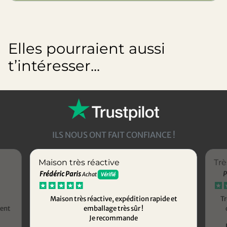
Elles pourraient aussi
t’intéresser...
ILS NOUS ONT FAIT CONFIANCE !
Maison très réactive
Trè
Frédéric Paris
P
Achat
Vérifié
Maison très réactive, expédition rapide et
Tr
ment
emballage très sûr !
Je recommande