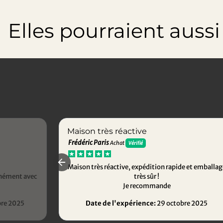
Elles pourraient aussi t
Maison très réactive
Frédéric Paris
Achat
Vérifié
Maison très réactive, expédition rapide et emballag
anément avec
très sûr !
Je recommande
re 2025
Date de l'expérience:
29 octobre 2025