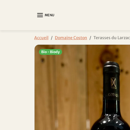
Aller au contenu
MENU
Passer aux informations sur le produit
Accueil
Domaine Coston
Terasses du Larza
Bio - Biody