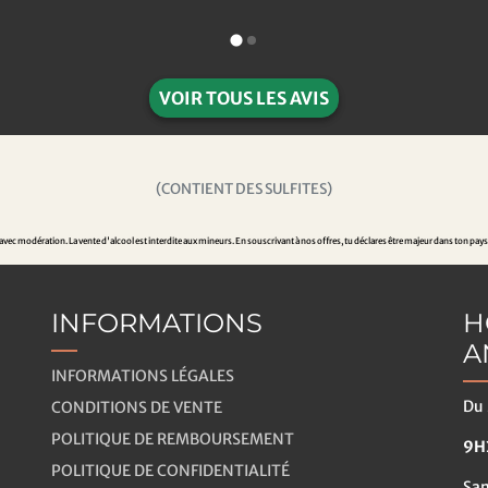
VOIR TOUS LES AVIS
(CONTIENT DES SULFITES)
ec modération. La vente d'alcool est interdite aux mineurs. En souscrivant à nos offres, tu déclares être majeur dans ton pays
INFORMATIONS
H
A
INFORMATIONS LÉGALES
Du 
CONDITIONS DE VENTE
POLITIQUE DE REMBOURSEMENT
9H3
POLITIQUE DE CONFIDENTIALITÉ
Sa