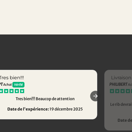
Tres bien!!!
Livraison
PT
PHILIBERT
Achat
Ac
Vérifié
Tres bien!!! Beaucop de attention
Le rib devr
Date de l'expérience:
19 décembre 2025
Date de