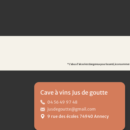
* L'abus d'alcool est dangereux pour la santé, à consommer av
Cave à vins Jus de goutte
04 56 49 97 48
jusdegoutte@gmail.com
9 rue des écoles 74940 Annecy