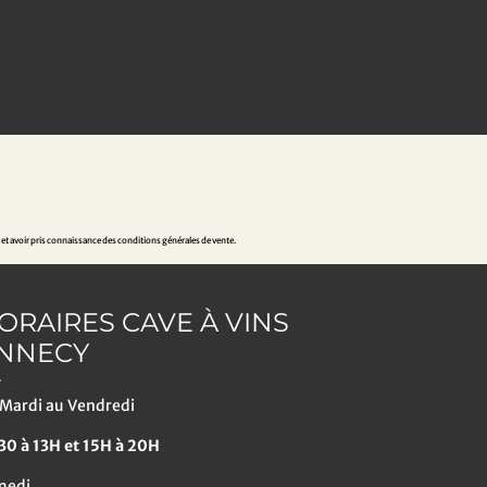
 et avoir pris connaissance des conditions générales de vente.
ORAIRES CAVE À VINS
NNECY
Mardi au Vendredi
0 à 13H et 15H à 20H
medi