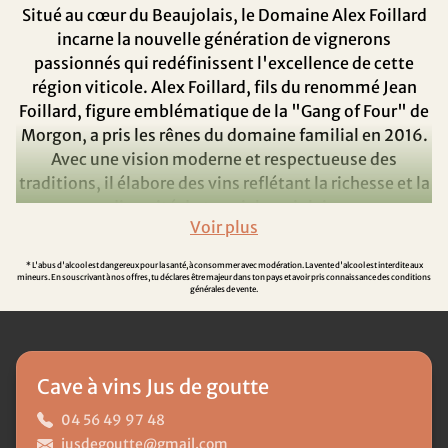
Situé au cœur du Beaujolais, le Domaine Alex Foillard
incarne la nouvelle génération de vignerons
passionnés qui redéfinissent l'excellence de cette
région viticole. Alex Foillard, fils du renommé Jean
Foillard, figure emblématique de la "Gang of Four" de
Morgon, a pris les rênes du domaine familial en 2016.
Avec une vision moderne et respectueuse des
traditions, il élabore des vins reflétant la richesse et la
diversité du terroir beaujolais.
Engagement et Méthodes
* L'abus d'alcool est dangereux pour la santé, à consommer avec modération. La vente d'alcool est interdite aux
de Vinification
mineurs. En souscrivant à nos offres, tu déclares être majeur dans ton pays et avoir pris connaissance des conditions
générales de vente.
Fidèle aux principes de la viticulture durable et de la
vinification naturelle, Alex Foillard privilégie des
méthodes respectueuses de l'environnement. Les
Cave à vins Jus de goutte
raisins sont cultivés sans produits chimiques,
favorisant une expression pure du terroir. Les
04 56 49 97 48
fermentations se déroulent avec les levures
jusdegoutte@gmail.com