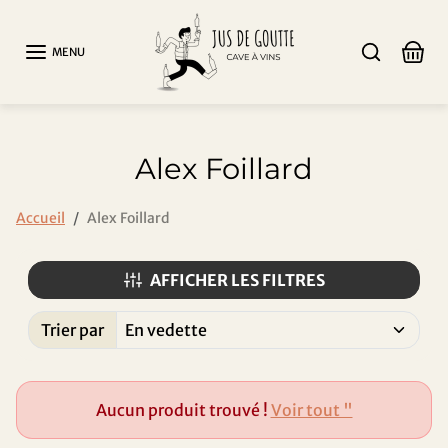
Aller au contenu
MENU
Alex Foillard
Accueil
Alex Foillard
AFFICHER LES FILTRES
Trier par
Trié par:
Aucun produit trouvé !
Voir tout "