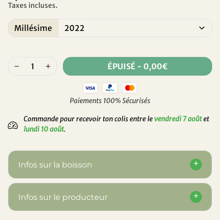
Taxes incluses.
Millésime
ÉPUISÉ
-
0,00€
Paiements 100% Sécurisés
Commande pour recevoir ton colis entre le
vendredi 7 août
et
lundi 10 août
.
Infos sur la boisson
Infos sur le producteur