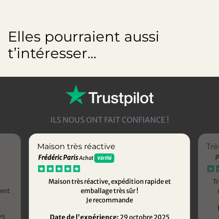
Elles pourraient aussi
t’intéresser...
ILS NOUS ONT FAIT CONFIANCE !
Maison très réactive
Trè
Frédéric Paris
P
Achat
Vérifié
Maison très réactive, expédition rapide et
Tr
ment
emballage très sûr !
Je recommande
25
Date de l'expérience:
29 octobre 2025