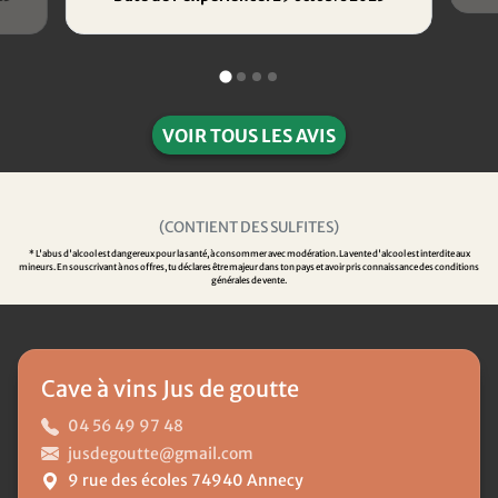
VOIR TOUS LES AVIS
(CONTIENT DES SULFITES)
* L'abus d'alcool est dangereux pour la santé, à consommer avec modération. La vente d'alcool est interdite aux
mineurs. En souscrivant à nos offres, tu déclares être majeur dans ton pays et avoir pris connaissance des conditions
générales de vente.
Cave à vins Jus de goutte
04 56 49 97 48
jusdegoutte@gmail.com
9 rue des écoles 74940 Annecy