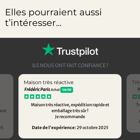
Elles pourraient aussi
t’intéresser...
ILS NOUS ONT FAIT CONFIANCE !
Maison très réactive
Trè
Frédéric Paris
P
Achat
Vérifié
Maison très réactive, expédition rapide et
Tr
ment
emballage très sûr !
Je recommande
25
Date de l'expérience:
29 octobre 2025