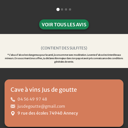
VOIR TOUS LES AVIS
(CONTIENT DES SULFITES)
* L'abus d'alcool est dangereux pour la santé, à consommer avec modération. La vente d'alcool est interdite aux
mineurs. En souscrivant à nos offres, tu déclares être majeur dans ton pays et avoir pris connaissance des conditions
générales de vente.
Cave à vins Jus de goutte
04 56 49 97 48
jusdegoutte@gmail.com
9 rue des écoles 74940 Annecy