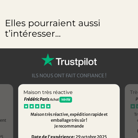
Elles pourraient aussi
t’intéresser...
ILS NOUS ONT FAIT CONFIANCE !
Maison très réactive
Trè
Frédéric Paris
P
Achat
Vérifié
Maison très réactive, expédition rapide et
Tr
ment
emballage très sûr !
Je recommande
25
Date de l'expérience:
29 octobre 2025