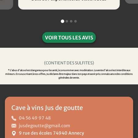
VOIR TOUS LES AVIS
(CONTIENT DES SULFITES)
* L'abus d'alcool est dangereux pour la santé, à consommer avec modération. La vente d'alcool est interdite aux
mineurs. En souscrivant à nos offres, tu déclares être majeur dans ton pays et avoir pris connaissance des conditions
générales de vente.
Cave à vins Jus de goutte
04 56 49 97 48
jusdegoutte@gmail.com
9 rue des écoles 74940 Annecy