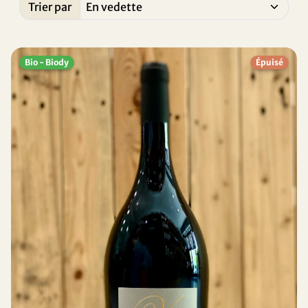
Trier par
Trié par:
Bio - Biody
Épuisé