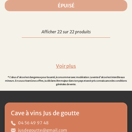
ÉPUISÉ
Afficher 22 sur 22 produits
* L'abus d'alcool est dangereux pour la santé, à consommer avec modération. La vente d'alcool est interdite aux
mineurs. En souscrivant à nos offres, tu déclares être majeur dans ton pays et avoir pris connaissance des conditions
générales de vente.
Cave à vins Jus de goutte
04 56 49 97 48
jusdegoutte@gmail.com