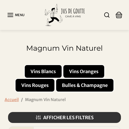
Aller au contenu
MENU
Magnum Vin Naturel
Vins Blancs
Vins Oranges
Vins Rouges
Bulles & Champagne
Accueil
Magnum Vin Naturel
AFFICHER LES FILTRES