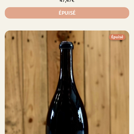
47,47€
ÉPUISÉ
Épuisé