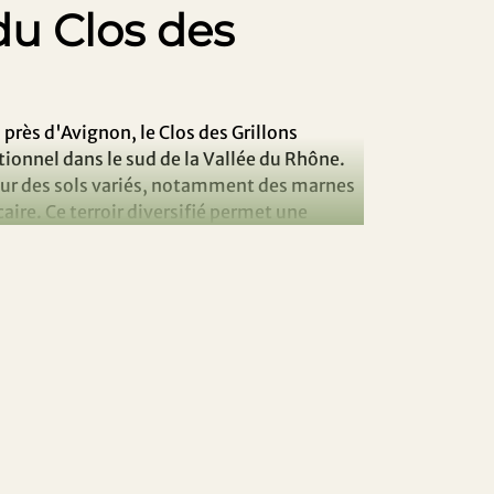
 du Clos des
près d'Avignon, le Clos des Grillons
tionnel dans le sud de la Vallée du Rhône.
sur des sols variés, notamment des marnes
caire. Ce terroir diversifié permet une
ique des cépages locaux.
e Vinification
esseur d'histoire reconverti en vigneron,
turelle, sans ajout de soufre ni d'intrants
 sont manuelles, assurant une sélection
vinifications douces et les élevages en
 préserver la pureté du fruit et la typicité