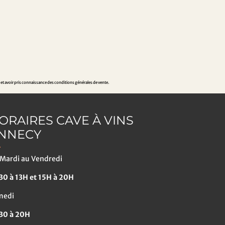
t en faveur de
nement
agé dans une viticulture naturel,
ement. Cette approche favorise la
 et avoir pris connaissance des conditions générales de vente.
 sols, reflétant une volonté de produire des
ORAIRES CAVE À VINS
NNECY
Mardi au Vendredi
0 à 13H et 15H à 20H
medi
30 à 20H