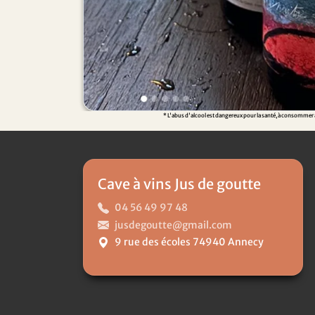
* L'abus d'alcool est dangereux pour la santé, à consommer av
Cave à vins Jus de goutte
04 56 49 97 48
jusdegoutte@gmail.com
9 rue des écoles 74940 Annecy