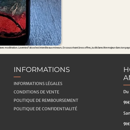
Engagemen
l'Environ
Le Clos des Grillons est eng
respectueuse de l'environn
ec modération. La vente d'alcool est interdite aux mineurs. En souscrivant à nos offres, tu déclares être majeur dans ton pays
biodiversité et la santé des
vins sains et authentiques.
INFORMATIONS
H
A
INFORMATIONS LÉGALES
Du 
CONDITIONS DE VENTE
POLITIQUE DE REMBOURSEMENT
9H3
POLITIQUE DE CONFIDENTIALITÉ
Sa
9H