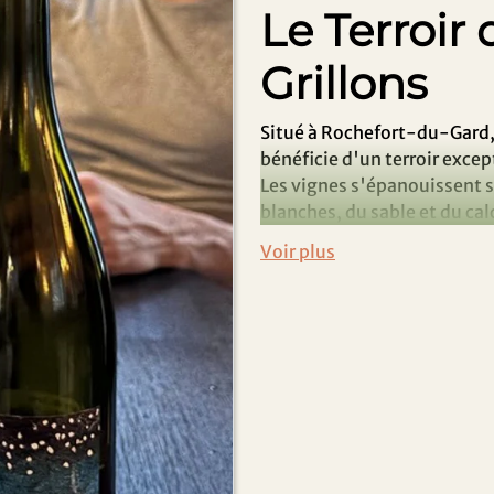
Le Terroir
Grillons
Situé à Rochefort-du-Gard, 
bénéficie d'un terroir excep
Les vignes s'épanouissent 
blanches, du sable et du cal
expression riche et authent
Méthodes d
Nicolas Renaud, ancien prof
pratique une vinification na
œnologiques. Les vendanges
rigoureuse des grappes. Les 
cuve ou en fût permettent de
du terroir.