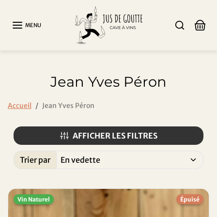
Aller au contenu
MENU
Jean Yves Péron
Accueil
Jean Yves Péron
AFFICHER LES FILTRES
Trier par
Trié par:
Vin Naturel
Épuisé