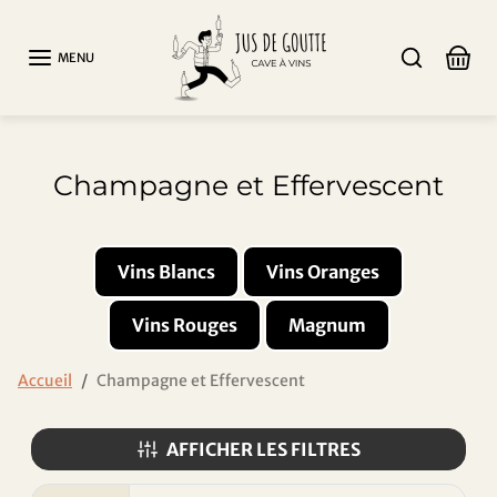
Aller au contenu
MENU
Champagne et Effervescent
Vins Blancs
Vins Oranges
Vins Rouges
Magnum
Accueil
Champagne et Effervescent
AFFICHER LES FILTRES